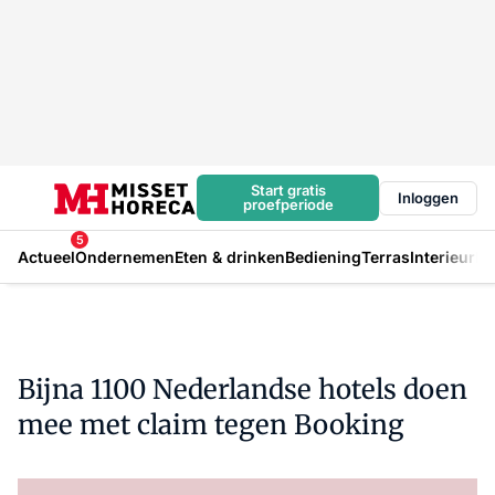
Start gratis
Inloggen
proefperiode
5
Actueel
Ondernemen
Eten & drinken
Bediening
Terras
Interieur
In
Bijna 1100 Nederlandse hotels doen
mee met claim tegen Booking