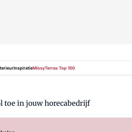
nterieur
Inspiratie
Missy
Terras Top 100
l toe in jouw horecabedrijf
Log in
om dit artikel te lezen.