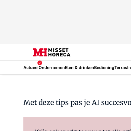
7
Actueel
Ondernemen
Eten & drinken
Bediening
Terras
I
Met deze tips pas je AI succesvo