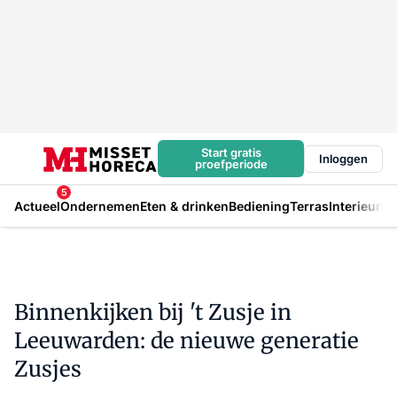
Start gratis
Inloggen
proefperiode
5
Actueel
Ondernemen
Eten & drinken
Bediening
Terras
Interieur
In
Binnenkijken bij 't Zusje in
Leeuwarden: de nieuwe generatie
Zusjes