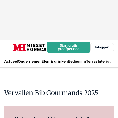
Start gratis
Inloggen
proefperiode
Actueel
Ondernemen
Eten & drinken
Bediening
Terras
Interieur
In
Vervallen Bib Gourmands 2025
Log in
om dit artikel te lezen.