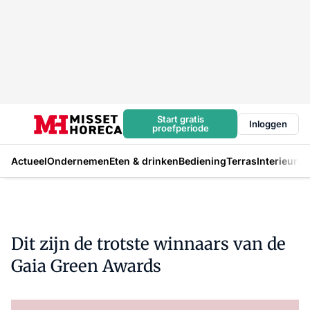
Start gratis
Inloggen
proefperiode
Actueel
Ondernemen
Eten & drinken
Bediening
Terras
Interieur
In
Dit zijn de trotste winnaars van de
Gaia Green Awards