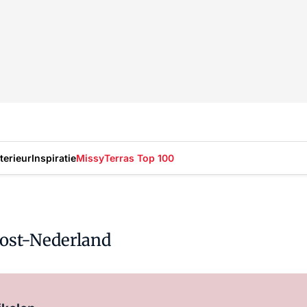
nterieur
Inspiratie
Missy
Terras Top 100
Oost-Nederland
Log in
om dit artikel te lezen.