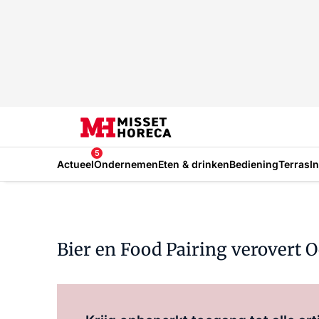
5
Actueel
Ondernemen
Eten & drinken
Bediening
Terras
I
Bier en Food Pairing verovert 