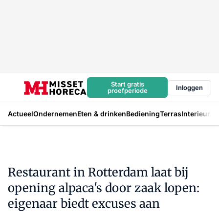
Start gratis
Inloggen
proefperiode
Actueel
Ondernemen
Eten & drinken
Bediening
Terras
Interieur
In
Restaurant in Rotterdam laat bij
opening alpaca's door zaak lopen:
eigenaar biedt excuses aan