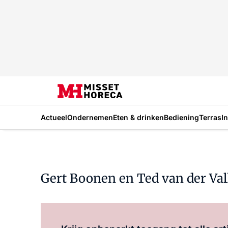
Actueel
Ondernemen
Eten & drinken
Bediening
Terras
I
Gert Boonen en Ted van der Va