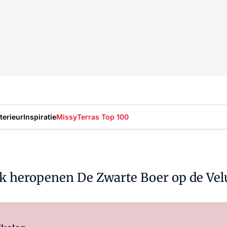
nterieur
Inspiratie
Missy
Terras Top 100
lk heropenen De Zwarte Boer op de Ve
Log in
om dit artikel te lezen.