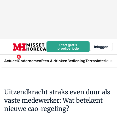
Start gratis
Inloggen
proefperiode
5
Actueel
Ondernemen
Eten & drinken
Bediening
Terras
Interieur
In
Uitzendkracht straks even duur als
vaste medewerker: Wat betekent
nieuwe cao-regeling?