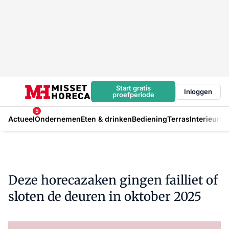
Start gratis
Inloggen
proefperiode
5
Actueel
Ondernemen
Eten & drinken
Bediening
Terras
Interieur
In
Deze horecazaken gingen failliet of
sloten de deuren in oktober 2025