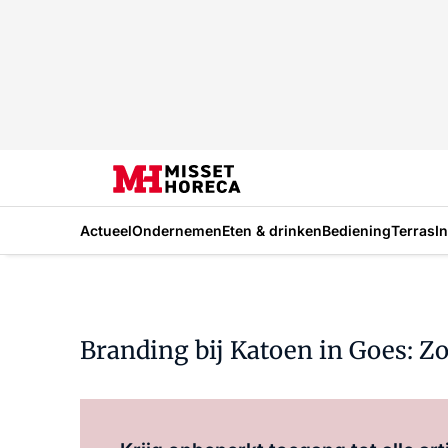
Actueel
Ondernemen
Eten & drinken
Bediening
Terras
I
Branding bij Katoen in Goes: Zo