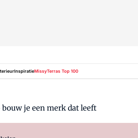
nterieur
Inspiratie
Missy
Terras Top 100
 bouw je een merk dat leeft
Log in
om dit artikel te lezen.