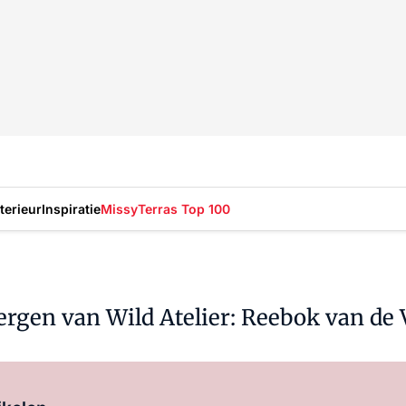
nterieur
Inspiratie
Missy
Terras Top 100
rgen van Wild Atelier: Reebok van de
Log in
om dit artikel te lezen.