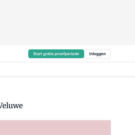
Start gratis proefperiode
Inloggen
 Veluwe