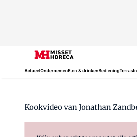
Actueel
Ondernemen
Eten & drinken
Bediening
Terras
I
Kookvideo van Jonathan Zandbe