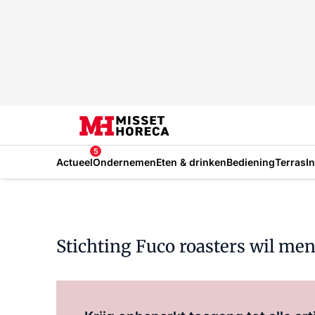
5
Actueel
Ondernemen
Eten & drinken
Bediening
Terras
I
Stichting Fuco roasters wil me