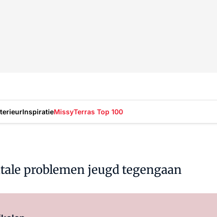
nterieur
Inspiratie
Missy
Terras Top 100
ntale problemen jeugd tegengaan
Log in
om dit artikel te lezen.