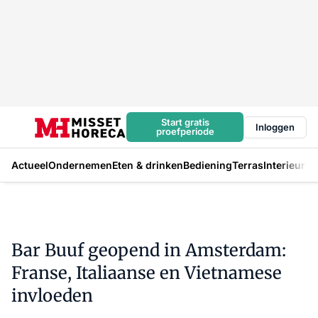
Start gratis
Inloggen
proefperiode
Actueel
Ondernemen
Eten & drinken
Bediening
Terras
Interieur
In
Bar Buuf geopend in Amsterdam:
Franse, Italiaanse en Vietnamese
invloeden