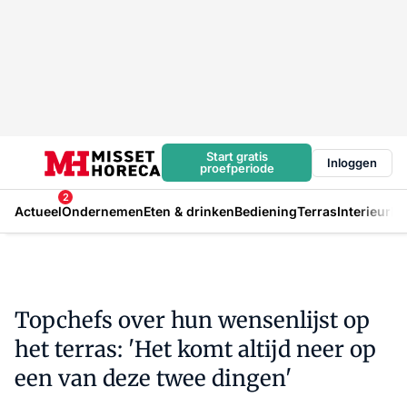
Start gratis
Inloggen
proefperiode
2
Actueel
Ondernemen
Eten & drinken
Bediening
Terras
Interieur
In
Topchefs over hun wensenlijst op
het terras: 'Het komt altijd neer op
een van deze twee dingen'