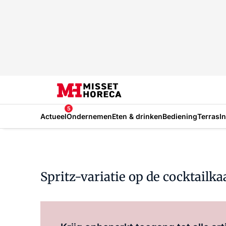
5
Actueel
Ondernemen
Eten & drinken
Bediening
Terras
I
Spritz-variatie op de cocktailka