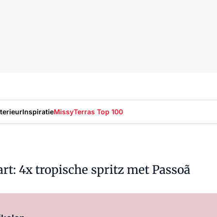
nterieur
Inspiratie
Missy
Terras Top 100
art: 4x tropische spritz met Passoã
Log in
om dit artikel te lezen.