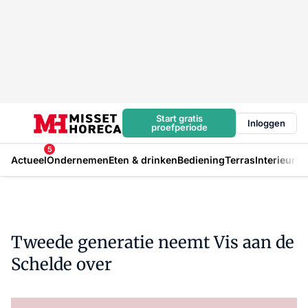
Start gratis
Inloggen
proefperiode
5
Actueel
Ondernemen
Eten & drinken
Bediening
Terras
Interieur
In
Tweede generatie neemt Vis aan de
Schelde over