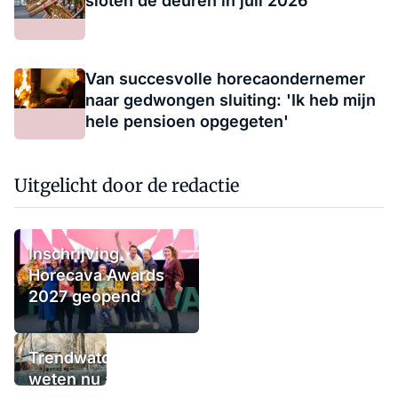
sloten de deuren in juli 2026
Van succesvolle horecaondernemer
naar gedwongen sluiting: 'Ik heb mijn
hele pensioen opgegeten'
Uitgelicht door de redactie
Inschrijving
Horecava Awards
2027 geopend
Trendwatchers
weten nu al wat