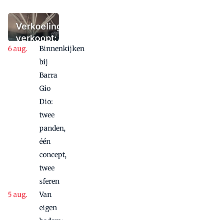
het winterterras
moet bieden:
'Iedere dag een
Verkoeling
waaaaaanzinnige
verkoopt:
aanbieding'
Binnenkijken
terrasvernevelaar
verovert horeca
bij
Barra
Gio
Dio:
twee
panden,
één
concept,
twee
sferen
Van
eigen