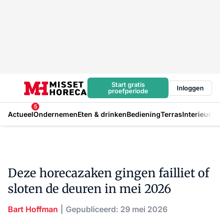
Start gratis
Inloggen
proefperiode
5
Actueel
Ondernemen
Eten & drinken
Bediening
Terras
Interieur
In
Deze horecazaken gingen failliet of
sloten de deuren in mei 2026
Bart Hoffman
Gepubliceerd: 29 mei 2026