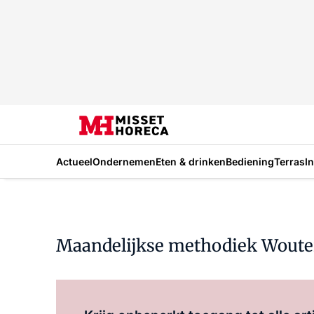
Actueel
Ondernemen
Eten & drinken
Bediening
Terras
I
Maandelijkse methodiek Wouter