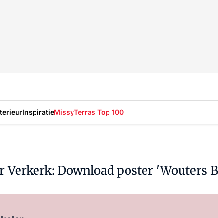
nterieur
Inspiratie
Missy
Terras Top 100
 Verkerk: Download poster 'Wouters Bi
Log in
om dit artikel te lezen.