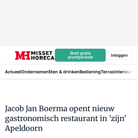
Start gratis
Inloggen
proefperiode
Actueel
Ondernemen
Eten & drinken
Bediening
Terras
Interieur
In
Jacob Jan Boerma opent nieuw
gastronomisch restaurant in 'zijn'
Apeldoorn