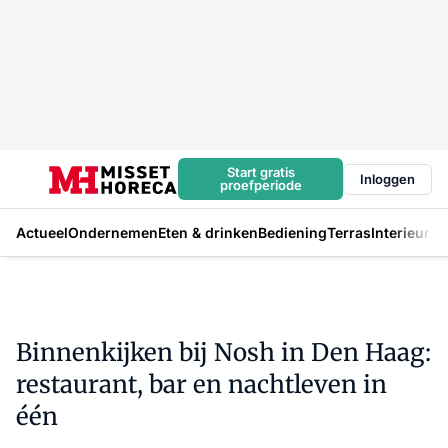
Start gratis
Inloggen
proefperiode
Actueel
Ondernemen
Eten & drinken
Bediening
Terras
Interieur
In
Binnenkijken bij Nosh in Den Haag:
restaurant, bar en nachtleven in
één