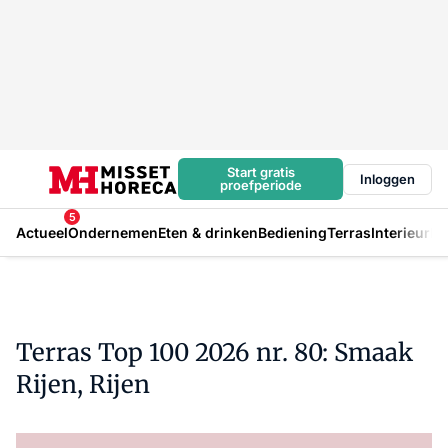
Start gratis
Inloggen
proefperiode
5
Actueel
Ondernemen
Eten & drinken
Bediening
Terras
Interieur
In
Terras Top 100 2026 nr. 80: Smaak
Rijen, Rijen