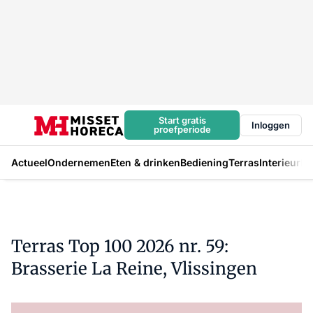
Start gratis
Inloggen
proefperiode
Actueel
Ondernemen
Eten & drinken
Bediening
Terras
Interieur
In
Terras Top 100 2026 nr. 59:
Brasserie La Reine, Vlissingen