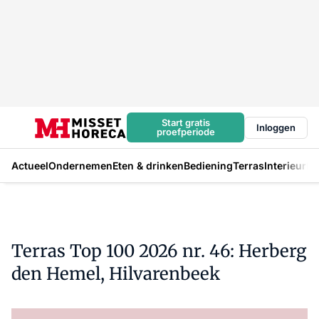
Start gratis
Inloggen
proefperiode
Actueel
Ondernemen
Eten & drinken
Bediening
Terras
Interieur
In
Terras Top 100 2026 nr. 46: Herberg
den Hemel, Hilvarenbeek