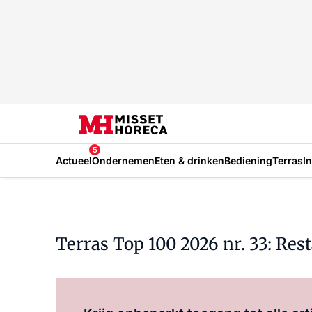
5
Actueel
Ondernemen
Eten & drinken
Bediening
Terras
I
Terras Top 100 2026 nr. 33: Res