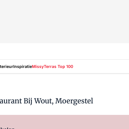
nterieur
Inspiratie
Missy
Terras Top 100
taurant Bij Wout, Moergestel
Log in
om dit artikel te lezen.