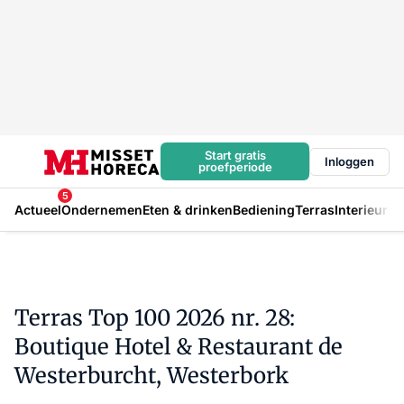
Start gratis
Inloggen
proefperiode
5
Actueel
Ondernemen
Eten & drinken
Bediening
Terras
Interieur
In
Terras Top 100 2026 nr. 28:
Boutique Hotel & Restaurant de
Westerburcht, Westerbork