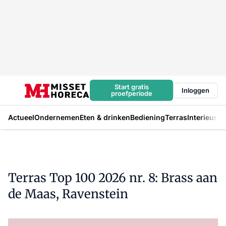
Start gratis
Inloggen
proefperiode
Actueel
Ondernemen
Eten & drinken
Bediening
Terras
Interieur
In
Terras Top 100 2026 nr. 8: Brass aan
de Maas, Ravenstein