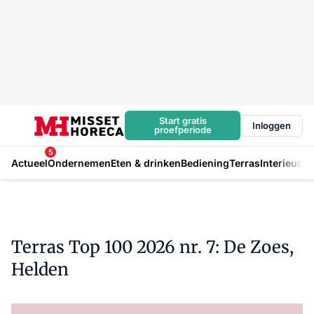
Start gratis
Inloggen
proefperiode
5
Actueel
Ondernemen
Eten & drinken
Bediening
Terras
Interieur
In
Terras Top 100 2026 nr. 7: De Zoes,
Helden