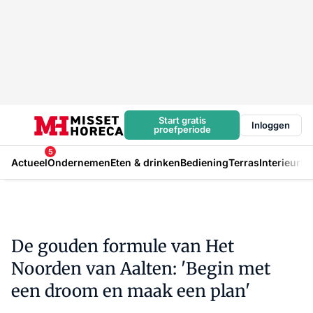
Start gratis
Inloggen
proefperiode
5
Actueel
Ondernemen
Eten & drinken
Bediening
Terras
Interieur
In
De gouden formule van Het
Noorden van Aalten: 'Begin met
een droom en maak een plan'