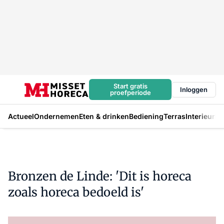
Start gratis
Inloggen
proefperiode
Actueel
Ondernemen
Eten & drinken
Bediening
Terras
Interieur
In
Bronzen de Linde: 'Dit is horeca
zoals horeca bedoeld is'