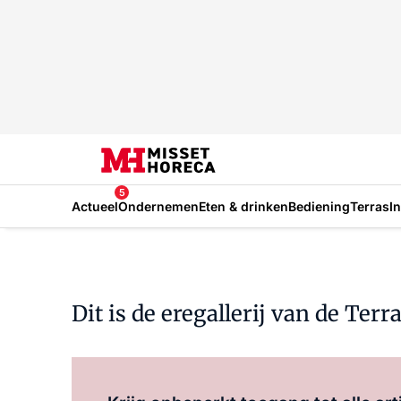
5
Actueel
Ondernemen
Eten & drinken
Bediening
Terras
I
Dit is de eregallerij van de Terr