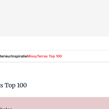
nterieur
Inspiratie
Missy
Terras Top 100
as Top 100
Log in
om dit artikel te lezen.