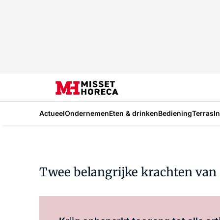
Actueel
Ondernemen
Eten & drinken
Bediening
Terras
I
Twee belangrijke krachten van