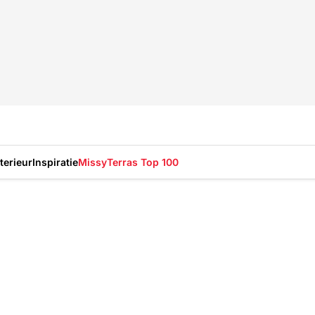
nterieur
Inspiratie
Missy
Terras Top 100