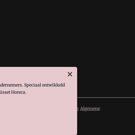
ondernemers. Speciaal ontwikkeld
isset Horeca.
 de volgende regelingen van toepassing:
Algemene