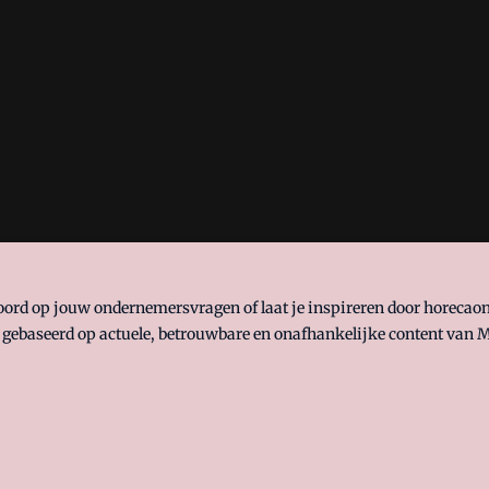
woord op jouw ondernemersvragen of laat je inspireren door horeca
 gebaseerd op actuele, betrouwbare en onafhankelijke content van M
 manifest
waar VMN media voor staat. Op gebruik van deze site zijn
ellingen