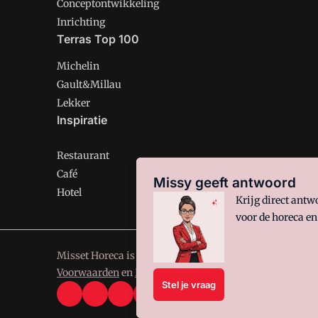
Conceptontwikkeling
Inrichting
Terras Top 100
Michelin
Gault&Millau
Lekker
Inspiratie
Restaurant
Café
Missy geeft antwoord
Hotel
Krijg direct ant
voor de horeca en
Misset Horeca is onderdeel van VMN media. Lees in
ons
Voorwaarden
en
Privacy en Cookie beleid
|
Privacy inst
Stel je vraag