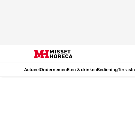
Actueel
Ondernemen
Eten & drinken
Bediening
Terras
I