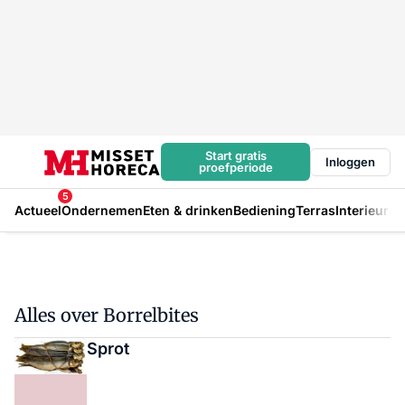
Start gratis
Inloggen
proefperiode
5
Actueel
Ondernemen
Eten & drinken
Bediening
Terras
Interieur
In
Alles over Borrelbites
Sprot