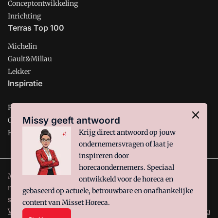
Conceptontwikkeling
Inrichting
Terras Top 100
Michelin
Gault&Millau
Lekker
Inspiratie
Restaurant
Missy geeft antwoord
Café
Krijg direct antwoord op jouw
Hotel
ondernemersvragen of laat je
inspireren door
horecaondernemers. Speciaal
Misset Horeca is onderdeel van VMN media. Lees in
ons
ontwikkeld voor de horeca en
manifest
waar VMN media voor staat. Op gebruik van deze
gebaseerd op actuele, betrouwbare en onafhankelijke
site zijn de volgende regelingen van toepassing:
Algemene
content van Misset Horeca.
Voorwaarden
en
Privacy en Cookie beleid
|
Privacy instellingen