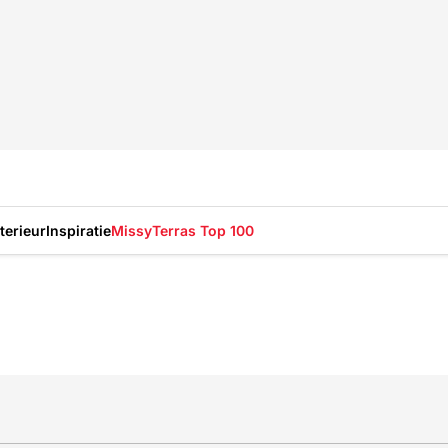
nterieur
Inspiratie
Missy
Terras Top 100