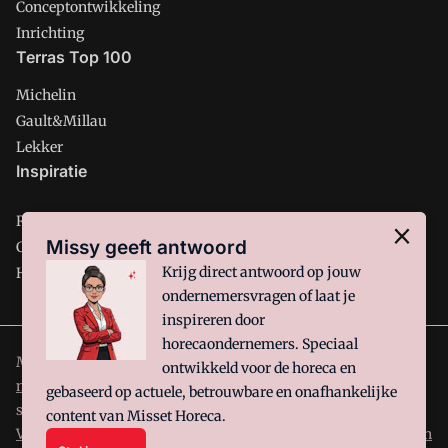
Conceptontwikkeling
Inrichting
Terras Top 100
Michelin
Gault&Millau
Lekker
Inspiratie
Restaurant
Missy geeft antwoord
Café
Krijg direct antwoord op jouw
Hotel
ondernemersvragen of laat je
inspireren door
horecaondernemers. Speciaal
Misset Horeca is onderdeel van VMN media. Lees in
ons
ontwikkeld voor de horeca en
manifest
waar VMN media voor staat. Op gebruik van deze
gebaseerd op actuele, betrouwbare en onafhankelijke
site zijn de volgende regelingen van toepassing:
Algemene
content van Misset Horeca.
Voorwaarden
en
Privacy en Cookie beleid
|
Privacy instellingen