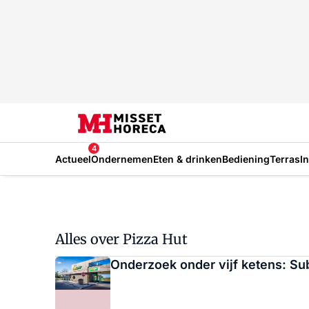
4
Actueel
Ondernemen
Eten & drinken
Bediening
Terras
I
Alles over Pizza Hut
Onderzoek onder vijf ketens: S