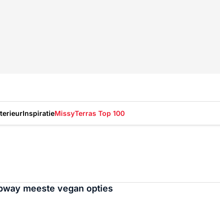
nterieur
Inspiratie
Missy
Terras Top 100
ubway meeste vegan opties