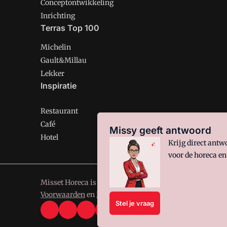
Conceptontwikkeling
Inrichting
Terras Top 100
Michelin
Gault&Millau
Lekker
Inspiratie
Restaurant
Café
Missy geeft antwoord
Hotel
Krijg direct ant
voor de horeca en
Misset Horeca is onderdeel van VMN media. Lees in
ons
Voorwaarden
en
Privacy en Cookie beleid
|
Privacy inst
Stel je vraag