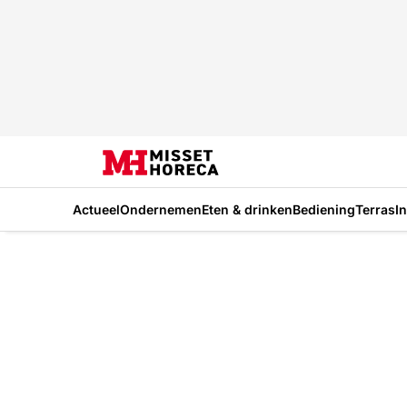
Actueel
Ondernemen
Eten & drinken
Bediening
Terras
I