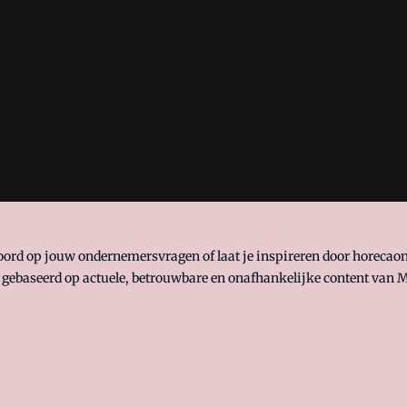
woord op jouw ondernemersvragen of laat je inspireren door horeca
 gebaseerd op actuele, betrouwbare en onafhankelijke content van M
 manifest
waar VMN media voor staat. Op gebruik van deze site zijn
ellingen