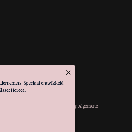
ondernemers. Speciaal ontwikkeld
isset Horeca.
 de volgende regelingen van toepassing:
Algemene