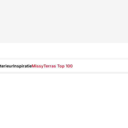
nterieur
Inspiratie
Missy
Terras Top 100