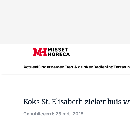
Actueel
Ondernemen
Eten & drinken
Bediening
Terras
I
Koks St. Elisabeth ziekenhuis 
Gepubliceerd: 23 mrt. 2015