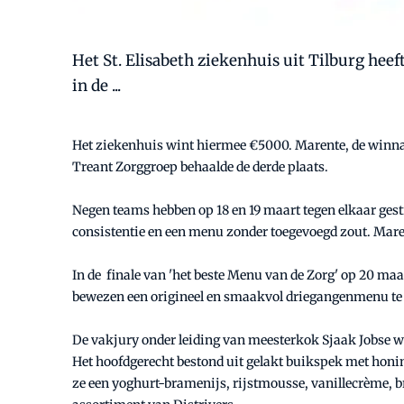
Het St. Elisabeth ziekenhuis uit Tilburg heef
in de ...
Het ziekenhuis wint hiermee €5000. Marente, de winna
Treant Zorggroep behaalde de derde plaats.
Negen teams hebben op 18 en 19 maart tegen elkaar gest
consistentie en een menu zonder toegevoegd zout. Mare
In de finale van 'het beste Menu van de Zorg' op 20 maa
bewezen een origineel en smaakvol driegangenmenu t
De vakjury onder leiding van meesterkok Sjaak Jobse we
Het hoofdgerecht bestond uit gelakt buikspek met honing
ze een yoghurt-bramenijs, rijstmousse, vanillecrème,