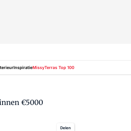
nterieur
Inspiratie
Missy
Terras Top 100
winnen €5000
Delen