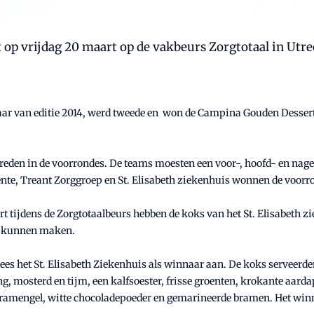
t op vrijdag 20 maart op de vakbeurs Zorgtotaal in Utre
ar van editie 2014, werd tweede en won de Campina Gouden Dessertl
reden in de voorrondes. De teams moesten een voor-, hoofd- en nag
nte, Treant Zorggroep en St. Elisabeth ziekenhuis wonnen de voorr
rt tijdens de Zorgtotaalbeurs hebben de koks van het St. Elisabeth z
e kunnen maken.
es het St. Elisabeth Ziekenhuis als winnaar aan. De koks serveerde
, mosterd en tijm, een kalfsoester, frisse groenten, krokante aarda
 bramengel, witte chocoladepoeder en gemarineerde bramen. Het wi