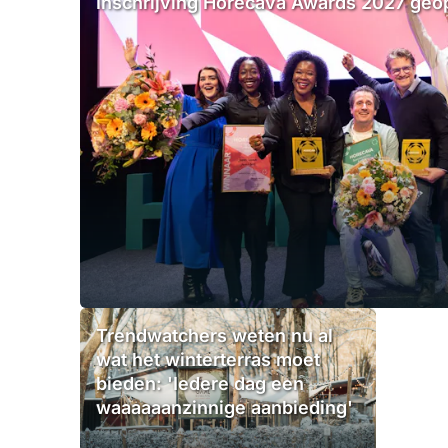
Inschrijving Horecava Awards 2027 ge
Trendwatchers weten nu al
wat het winterterras moet
bieden: 'Iedere dag een
waaaaaanzinnige aanbieding'