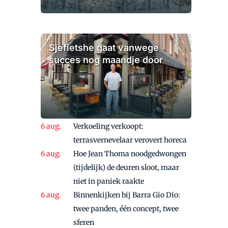
Sjefietshe gaat vanwege
succes nog maandje door
Verkoeling verkoopt:
terrasvernevelaar verovert horeca
Hoe Jean Thoma noodgedwongen
(tijdelijk) de deuren sloot, maar
niet in paniek raakte
Binnenkijken bij Barra Gio Dio:
twee panden, één concept, twee
sferen