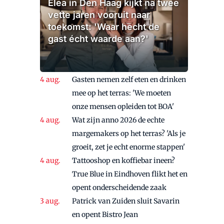
Elea in Den Haag kijkt na twee
vette jaren vooruit naar
toekomst: 'Waar hecht de
gast écht waarde aan?'
Gasten nemen zelf eten en drinken
mee op het terras: 'We moeten
onze mensen opleiden tot BOA'
Wat zijn anno 2026 de echte
margemakers op het terras? 'Als je
groeit, zet je echt enorme stappen'
Tattooshop en koffiebar ineen?
True Blue in Eindhoven flikt het en
opent onderscheidende zaak
Patrick van Zuiden sluit Savarin
en opent Bistro Jean