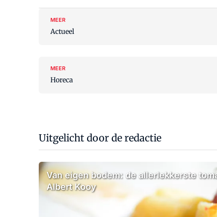
MEER
Actueel
MEER
Horeca
Uitgelicht door de redactie
Van eigen bodem: de allerlekkerste to
Albert Kooy