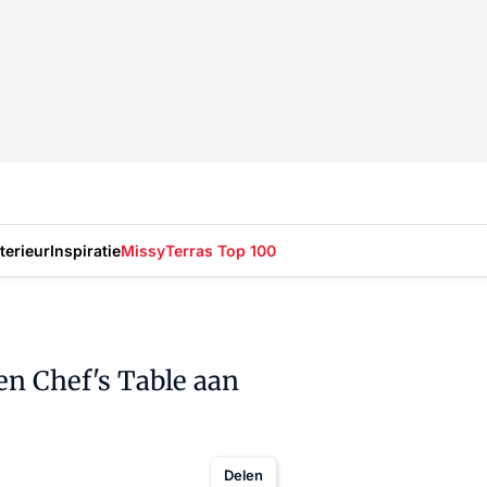
nterieur
Inspiratie
Missy
Terras Top 100
en Chef's Table aan
Delen