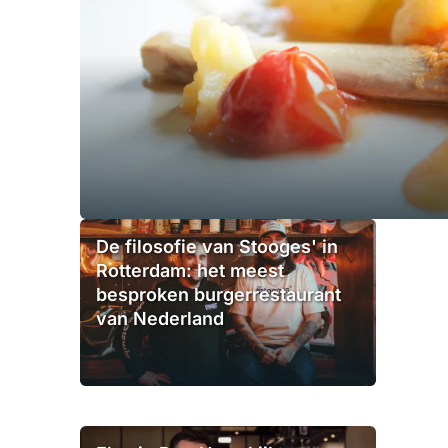
De filosofie van Stooges' in
Rotterdam: het meest
besproken burgerrestaurant
van Nederland