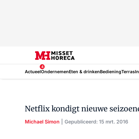
4
Actueel
Ondernemen
Eten & drinken
Bediening
Terras
I
Netflix kondigt nieuwe seizoen
Michael Simon
Gepubliceerd: 15 mrt. 2016