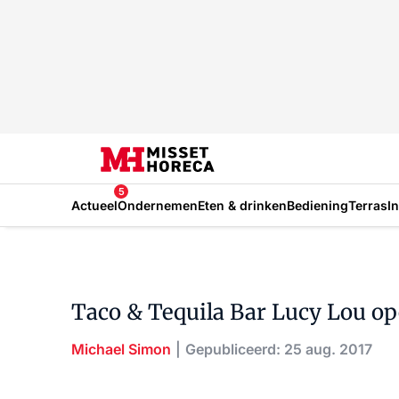
5
Actueel
Ondernemen
Eten & drinken
Bediening
Terras
I
Taco & Tequila Bar Lucy Lou op
Michael Simon
Gepubliceerd: 25 aug. 2017