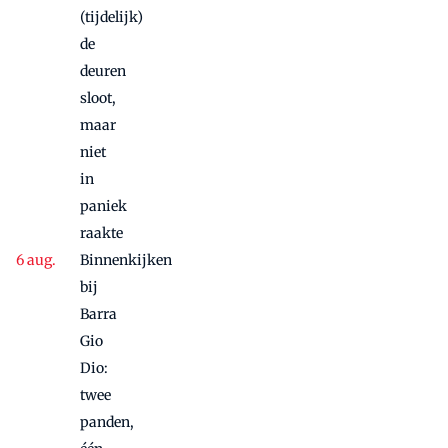
(tijdelijk)
de
deuren
sloot,
maar
niet
in
paniek
raakte
Binnenkijken
bij
Barra
Gio
Dio:
twee
panden,