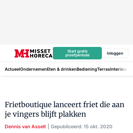
Start gratis
Inloggen
proefperiode
Actueel
Ondernemen
Eten & drinken
Bediening
Terras
Interieur
In
Frietboutique lanceert friet die aan
je vingers blijft plakken
Dennis van Asselt
Gepubliceerd: 15 okt. 2020