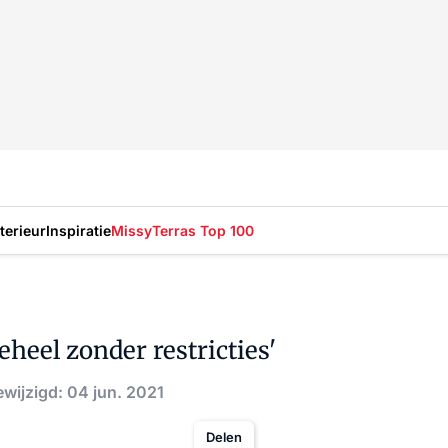
nterieur
Inspiratie
Missy
Terras Top 100
eheel zonder restricties'
wijzigd: 04 jun. 2021
Delen