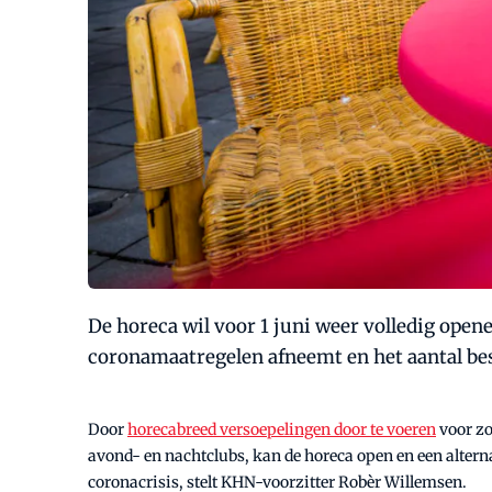
De horeca wil voor 1 juni weer volledig ope
coronamaatregelen afneemt en het aantal bes
Door
horecabreed versoepelingen door te voeren
voor zo
avond- en nachtclubs, kan de horeca open en een altern
coronacrisis, stelt KHN-voorzitter Robèr Willemsen.