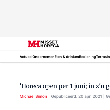
Actueel
Ondernemen
Eten & drinken
Bediening
Terras
I
'Horeca open per 1 juni; in z'n g
Michael Simon
Gepubliceerd: 20 apr. 2021
Ge