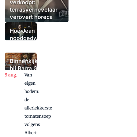
verkoopt:
terrasvernevelaar
verovert horeca
Hoe Jean Thoma
noodgedwongen
(tijdelijk) de
deuren sloot,
maar niet in
Binnenkijken
paniek raakte
bij Barra Gio
Van
Dio: twee
panden, één
eigen
concept,
bodem:
twee sferen
de
allerlekkerste
tomatensoep
volgens
Albert