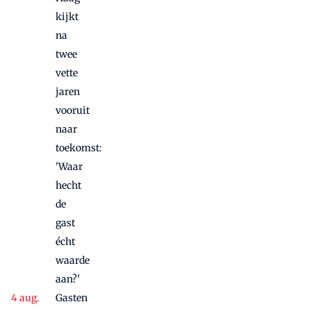
kijkt
na
twee
vette
jaren
vooruit
naar
toekomst:
'Waar
hecht
de
gast
écht
waarde
aan?'
Gasten