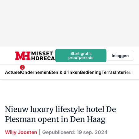
Start gratis
Inloggen
proefperiode
5
Actueel
Ondernemen
Eten & drinken
Bediening
Terras
Interieur
In
Nieuw luxury lifestyle hotel De
Plesman opent in Den Haag
Willy Joosten
Gepubliceerd: 19 sep. 2024