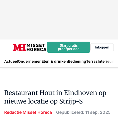
Start gratis
Inloggen
proefperiode
Actueel
Ondernemen
Eten & drinken
Bediening
Terras
Interieur
In
Restaurant Hout in Eindhoven op
nieuwe locatie op Strijp-S
Redactie Misset Horeca
Gepubliceerd: 11 sep. 2025