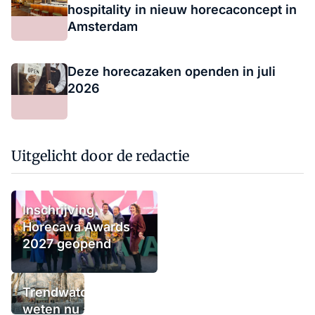
hospitality in nieuw horecaconcept in
Amsterdam
Deze horecazaken openden in juli
2026
Uitgelicht door de redactie
Inschrijving
Horecava Awards
2027 geopend
Trendwatchers
weten nu al wat