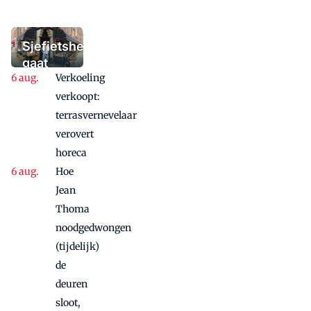
het winterterras
moet bieden:
'Iedere dag een
Sjefietshe
waaaaaanzinnige
gaat
aanbieding'
Verkoeling
vanwege
succes
verkoopt:
nog
terrasvernevelaar
maandje
verovert
door
horeca
Hoe
Jean
Thoma
noodgedwongen
(tijdelijk)
de
deuren
sloot,