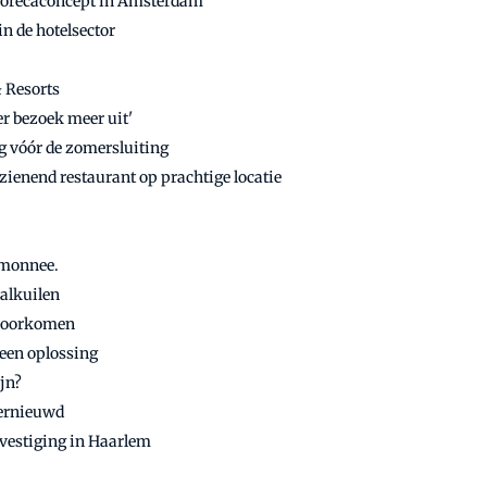
w horecaconcept in Amsterdam
in de hotelsector
& Resorts
er bezoek meer uit'
g vóór de zomersluiting
zienend restaurant op prachtige locatie
emonnee.
valkuilen
 voorkomen
een oplossing
ijn?
vernieuwd
 vestiging in Haarlem