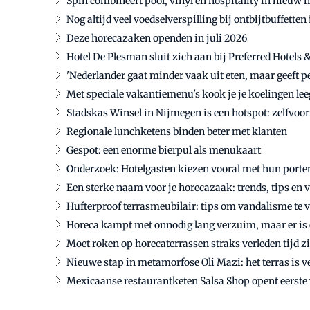
Spin combineert pool, vinyl en hospitality in nieu
Nog altijd veel voedselverspilling bij ontbijtbuffetten 
Deze horecazaken openden in juli 2026
Hotel De Plesman sluit zich aan bij Preferred Hotels 
'Nederlander gaat minder vaak uit eten, maar geeft p
Met speciale vakantiemenu's kook je je koelingen lee
Stadskas Winsel in Nijmegen is een hotspot: zelfvoor
Regionale lunchketens binden beter met klanten
Gespot: een enorme bierpul als menukaart
Onderzoek: Hotelgasten kiezen vooral met hun port
Een sterke naam voor je horecazaak: trends, tips en 
Hufterproof terrasmeubilair: tips om vandalisme te
Horeca kampt met onnodig lang verzuim, maar er is 
Moet roken op horecaterrassen straks verleden tijd z
Nieuwe stap in metamorfose Oli Mazi: het terras is 
Mexicaanse restaurantketen Salsa Shop opent eerste