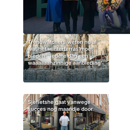
Trendwatchers weten nu al
wat het winterterras moet
bieden: 'Iedere dag een
waaaaaanzinnige aanbieding'
Sjefietshe gaat vanwege
succes nog maandje door