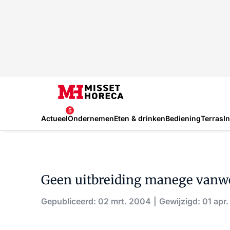
5
Actueel
Ondernemen
Eten & drinken
Bediening
Terras
I
Geen uitbreiding manege vanwe
Gepubliceerd: 02 mrt. 2004
Gewijzigd: 01 apr