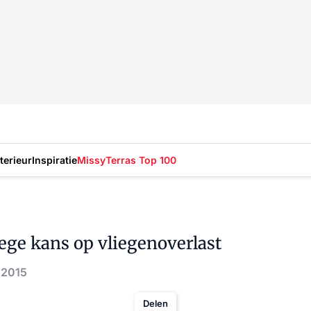
nterieur
Inspiratie
Missy
Terras Top 100
ge kans op vliegenoverlast
. 2015
Delen