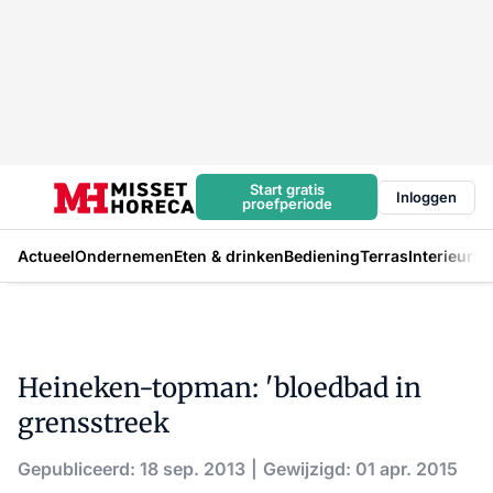
Start gratis
Inloggen
proefperiode
Actueel
Ondernemen
Eten & drinken
Bediening
Terras
Interieur
In
Heineken-topman: 'bloedbad in
grensstreek
Gepubliceerd: 18 sep. 2013
Gewijzigd: 01 apr. 2015