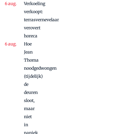
aanbieding'
Verkoeling
vanwege
succes
verkoopt:
nog
terrasvernevelaar
maandje
verovert
door
horeca
Hoe
Jean
Thoma
noodgedwongen
(tijdelijk)
de
deuren
sloot,
maar
niet
in
paniek