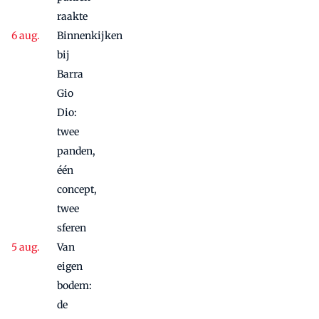
raakte
Binnenkijken
bij
Barra
Gio
Dio:
twee
panden,
één
concept,
twee
sferen
Van
eigen
bodem:
de