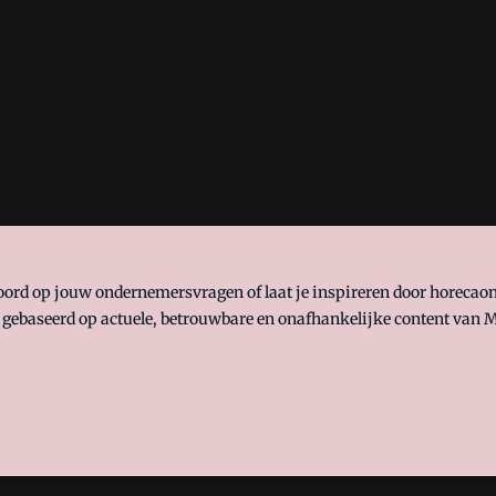
woord op jouw ondernemersvragen of laat je inspireren door horeca
 gebaseerd op actuele, betrouwbare en onafhankelijke content van M
 manifest
waar VMN media voor staat. Op gebruik van deze site zijn
ellingen