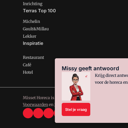
Inrichting
Terras Top 100
Michelin
Gault&Millau
Lekker
Inspiratie
Restaurant
Café
Missy geeft antwoord
Hotel
Krijg direct ant
voor de horeca en
Misset Horeca is onderdeel van VMN media. Lees in
ons
Voorwaarden
en
Privacy en Cookie beleid
|
Privacy inst
Stel je vraag