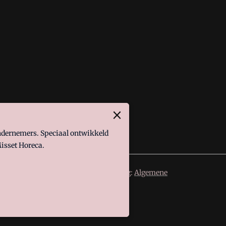
ondernemers. Speciaal ontwikkeld
isset Horeca.
 de volgende regelingen van toepassing:
Algemene