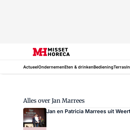
Actueel
Ondernemen
Eten & drinken
Bediening
Terras
I
Alles over Jan Marrees
Jan en Patricia Marrees uit Weer