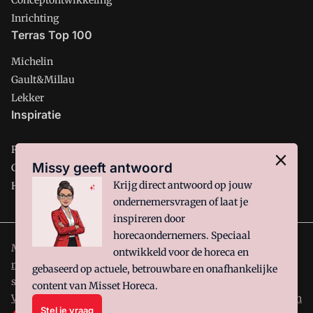
Conceptontwikkeling
Inrichting
Terras Top 100
Michelin
Gault&Millau
Lekker
Inspiratie
Restaurant
Missy geeft antwoord
Café
Krijg direct antwoord op jouw
Hotel
ondernemersvragen of laat je
inspireren door
horecaondernemers. Speciaal
Misset Horeca is onderdeel van VMN media. Lees in
ons
ontwikkeld voor de horeca en
manifest
waar VMN media voor staat. Op gebruik van deze
gebaseerd op actuele, betrouwbare en onafhankelijke
site zijn de volgende regelingen van toepassing:
Algemene
content van Misset Horeca.
Voorwaarden
en
Privacy en Cookie beleid
|
Privacy instellingen
Stel je vraag