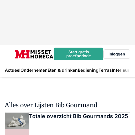
Start gratis
Inloggen
proefperiode
Actueel
Ondernemen
Eten & drinken
Bediening
Terras
Interieur
In
Alles over Lijsten Bib Gourmand
Totale overzicht Bib Gourmands 2025